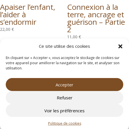
Apaiser l’enfant,
Connexion à la
l’aider à
terre, ancrage et
s’endormir
guérison – Partie
2
22,00
€
11,00
€
Ce site utilise des cookies
En cliquant sur « Accepter », vous acceptez le stockage de cookies sur
votre appareil pour améliorer la navigation sur le site, et analyser son
utilisation.
Accepter
Mentions Légales
|
Politique de confidentilité
|
CGU
|
CGV
Refuser
Les Voiles du Bien-Être | Tous droits réservés
Créé par
Startivia
Voir les préférences
Politique de cookies