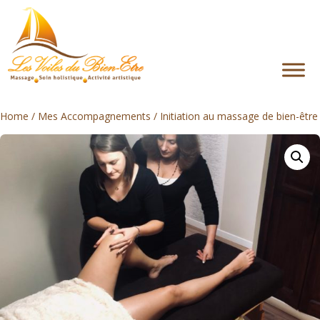
M
Témoignages
Inscrivez-vous à la newsletter
o
n
c
i
o
m
p
t
e
Home
/
Mes Accompagnements
/ Initiation au massage de bien-être