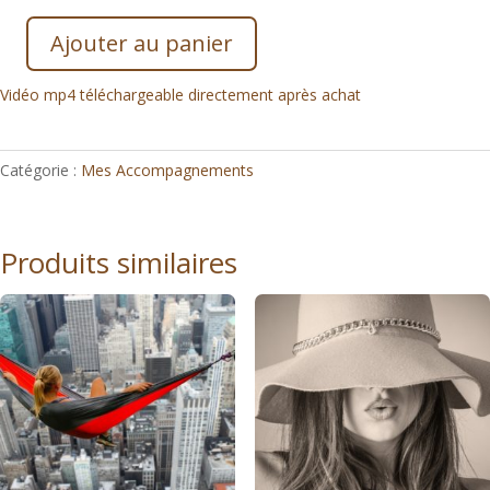
Ajouter au panier
quantité
de
Vidéo mp4 téléchargeable directement après achat
Initiation
au
massage
Catégorie :
Mes Accompagnements
de
bien-
être
Produits similaires