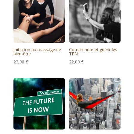
Initiation au massage de
Comprendre et guérir les
bien-être
TPN
22,00
€
22,00
€