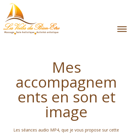
M
Témoignages
Inscrivez-vous à la newsletter
o
n
c
i
o
m
p
t
e
Mes
accompagnem
ents en son et
image
Les séances audio MP4, que je vous propose sur cette