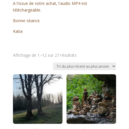
A l'issue de votre achat, l'audio MP4 est
téléchargeable.
Bonne séance
Katia
Trié
Affichage de 1–12 sur 27 résultats
du
plus
récent
au
plus
ancien